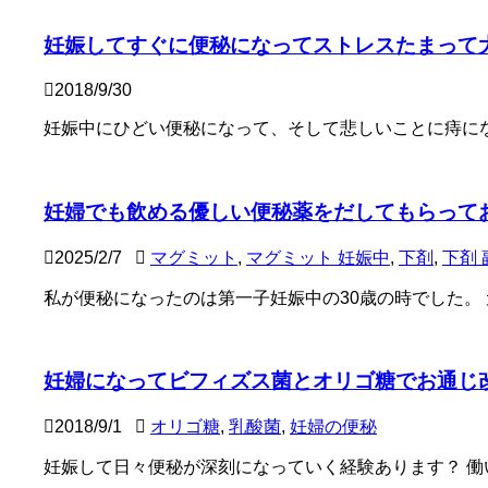
妊娠してすぐに便秘になってストレスたまって
2018/9/30
妊娠中にひどい便秘になって、そして悲しいことに痔になっ
妊婦でも飲める優しい便秘薬をだしてもらって
2025/2/7
マグミット
,
マグミット 妊娠中
,
下剤
,
下剤 
私が便秘になったのは第一子妊娠中の30歳の時でした。 元々
妊婦になってビフィズス菌とオリゴ糖でお通じ
2018/9/1
オリゴ糖
,
乳酸菌
,
妊婦の便秘
妊娠して日々便秘が深刻になっていく経験あります？ 働いて