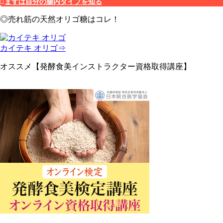
まずは自分の腸内タイプを知る
◎売れ筋の天然オリゴ糖はコレ！
カイテキ オリゴ⇒
オススメ【発酵食美インストラクター資格取得講座】