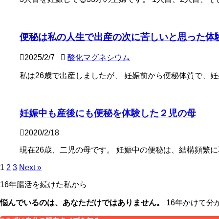
便秘は私の人生で出産の次に苦しいと思った体
2025/2/7
酸化マグネシウム
私は26歳で出産しましたが、 妊娠前から便秘体質で、妊娠中
妊娠中も産後にも便秘を体験した２児の母
2020/2/18
現在26歳、二児の母です。 妊娠中の便秘は、結構頻繁に耳に
1
2
3
Next »
16年腸活を続けた私から
悩んでいるのは、あなただけではありません。
16年かけて分