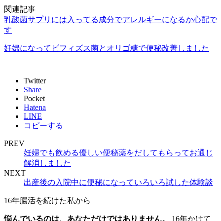
関連記事
乳酸菌サプリには入ってる成分でアレルギーになるか心配で
す
妊婦になってビフィズス菌とオリゴ糖で便秘改善しました
Twitter
Share
Pocket
Hatena
LINE
コピーする
PREV
妊婦でも飲める優しい便秘薬をだしてもらってお通じ
解消しました
NEXT
出産後の入院中に便秘になっていろいろ試した体験談
16年腸活を続けた私から
悩んでいるのは、あなただけではありません。
16年かけて