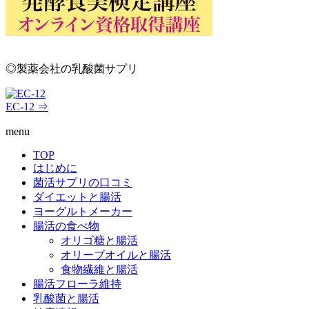
◎製薬会社の乳酸菌サプリ
EC-12 ⇒
menu
TOP
はじめに
菌活サプリの口コミ
ダイエットと腸活
ヨーグルトメーカー
腸活の食べ物
オリゴ糖と腸活
オリーブオイルと腸活
食物繊維と腸活
腸活フローラ維持
乳酸菌と腸活