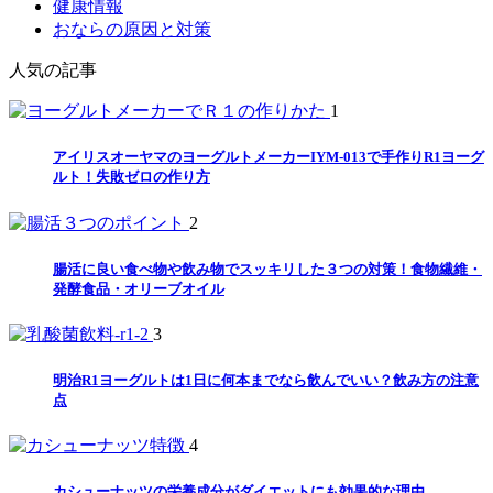
健康情報
おならの原因と対策
人気の記事
1
アイリスオーヤマのヨーグルトメーカーIYM-013で手作りR1ヨーグ
ルト！失敗ゼロの作り方
2
腸活に良い食べ物や飲み物でスッキリした３つの対策！食物繊維・
発酵食品・オリーブオイル
3
明治R1ヨーグルトは1日に何本までなら飲んでいい？飲み方の注意
点
4
カシューナッツの栄養成分がダイエットにも効果的な理由