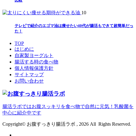
比較
10
テレビで紹介のエゴマ油は痩せたい40代が腸活もできて超簡単だっ
た！
TOP
はじめに
自家製ヨーグルト
腸活する時の食べ物
個人情報保護方針
サイトマップ
お問い合わせ
腸活ラボではお腹スッキリを食べ物で自然に元気！乳酸菌を
中心に紹介中です
Copyright© お腹すっきり腸活ラボ , 2026 All Rights Reserved.