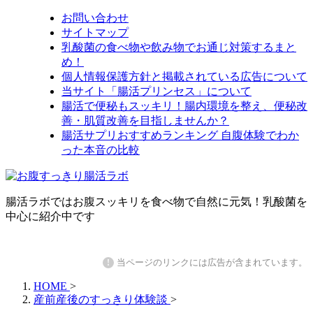
お問い合わせ
サイトマップ
乳酸菌の食べ物や飲み物でお通じ対策するまと
め！
個人情報保護方針と掲載されている広告について
当サイト「腸活プリンセス」について
腸活で便秘もスッキリ！腸内環境を整え、便秘改
善・肌質改善を目指しませんか？
腸活サプリおすすめランキング 自腹体験でわか
った本音の比較
腸活ラボではお腹スッキリを食べ物で自然に元気！乳酸菌を
中心に紹介中です
!
当ページのリンクには広告が含まれています。
HOME
>
産前産後のすっきり体験談
>