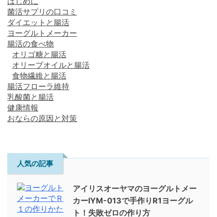
はじめに
菌活サプリの口コミ
ダイエットと腸活
ヨーグルトメーカー
腸活の食べ物
オリゴ糖と腸活
オリーブオイルと腸活
食物繊維と腸活
腸活フローラ維持
乳酸菌と腸活
健康情報
おならの原因と対策
人気の記事
アイリスオーヤマのヨーグルトメー
カーIYM-013で手作りR1ヨーグル
ト！失敗ゼロの作り方