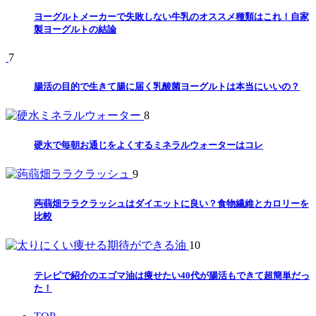
ヨーグルトメーカーで失敗しない牛乳のオススメ種類はこれ！自家
製ヨーグルトの結論
7
腸活の目的で生きて腸に届く乳酸菌ヨーグルトは本当にいいの？
8
硬水で毎朝お通じをよくするミネラルウォーターはコレ
9
蒟蒻畑ララクラッシュはダイエットに良い？食物繊維とカロリーを
比較
10
テレビで紹介のエゴマ油は痩せたい40代が腸活もできて超簡単だっ
た！