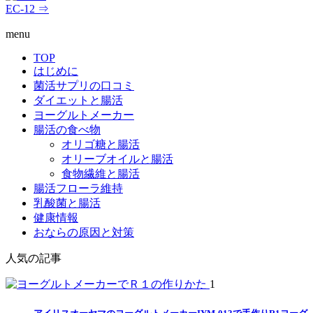
EC-12 ⇒
menu
TOP
はじめに
菌活サプリの口コミ
ダイエットと腸活
ヨーグルトメーカー
腸活の食べ物
オリゴ糖と腸活
オリーブオイルと腸活
食物繊維と腸活
腸活フローラ維持
乳酸菌と腸活
健康情報
おならの原因と対策
人気の記事
1