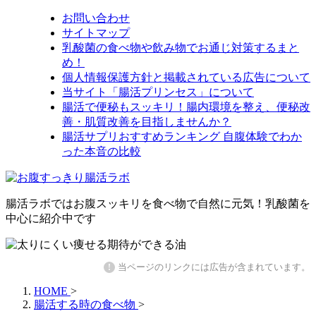
お問い合わせ
サイトマップ
乳酸菌の食べ物や飲み物でお通じ対策するまと
め！
個人情報保護方針と掲載されている広告について
当サイト「腸活プリンセス」について
腸活で便秘もスッキリ！腸内環境を整え、便秘改
善・肌質改善を目指しませんか？
腸活サプリおすすめランキング 自腹体験でわか
った本音の比較
腸活ラボではお腹スッキリを食べ物で自然に元気！乳酸菌を
中心に紹介中です
!
当ページのリンクには広告が含まれています。
HOME
>
腸活する時の食べ物
>