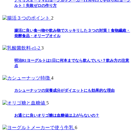
アイリスオーヤマのヨーグルトメーカーIYM-013で手作りR1ヨーグ
ルト！失敗ゼロの作り方
2
腸活に良い食べ物や飲み物でスッキリした３つの対策！食物繊維・
発酵食品・オリーブオイル
3
明治R1ヨーグルトは1日に何本までなら飲んでいい？飲み方の注意
点
4
カシューナッツの栄養成分がダイエットにも効果的な理由
5
お通じに良いオリゴ糖は血糖値は上がらないの？
6