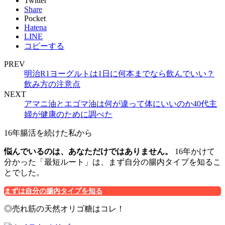
Twitter
Share
Pocket
Hatena
LINE
コピーする
PREV
明治R1ヨーグルトは1日に何本までなら飲んでいい？
飲み方の注意点
NEXT
アマニ油とエゴマ油は何が違って体にいいのか40代主
婦が健康のために調べた
16年腸活を続けた私から
悩んでいるのは、あなただけではありません。
16年かけて
分かった「最短ルート」は、まず自分の腸内タイプを知るこ
とでした。
まずは自分の腸内タイプを知る
◎売れ筋の天然オリゴ糖はコレ！