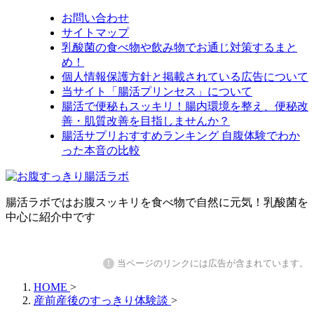
お問い合わせ
サイトマップ
乳酸菌の食べ物や飲み物でお通じ対策するまと
め！
個人情報保護方針と掲載されている広告について
当サイト「腸活プリンセス」について
腸活で便秘もスッキリ！腸内環境を整え、便秘改
善・肌質改善を目指しませんか？
腸活サプリおすすめランキング 自腹体験でわか
った本音の比較
腸活ラボではお腹スッキリを食べ物で自然に元気！乳酸菌を
中心に紹介中です
!
当ページのリンクには広告が含まれています。
HOME
>
産前産後のすっきり体験談
>