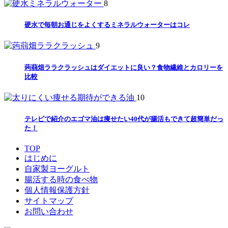
8
硬水で毎朝お通じをよくするミネラルウォーターはコレ
9
蒟蒻畑ララクラッシュはダイエットに良い？食物繊維とカロリーを
比較
10
テレビで紹介のエゴマ油は痩せたい40代が腸活もできて超簡単だっ
た！
TOP
はじめに
自家製ヨーグルト
腸活する時の食べ物
個人情報保護方針
サイトマップ
お問い合わせ