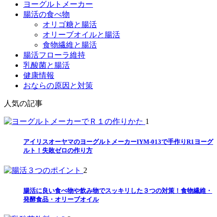
ヨーグルトメーカー
腸活の食べ物
オリゴ糖と腸活
オリーブオイルと腸活
食物繊維と腸活
腸活フローラ維持
乳酸菌と腸活
健康情報
おならの原因と対策
人気の記事
1
アイリスオーヤマのヨーグルトメーカーIYM-013で手作りR1ヨーグ
ルト！失敗ゼロの作り方
2
腸活に良い食べ物や飲み物でスッキリした３つの対策！食物繊維・
発酵食品・オリーブオイル