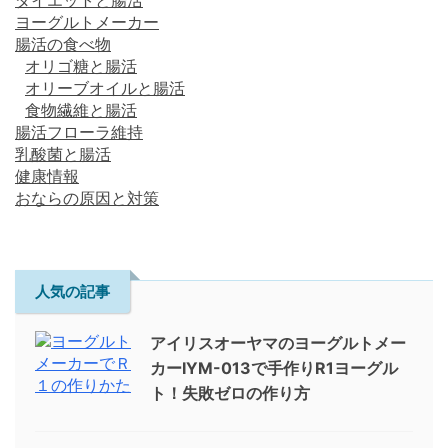
ヨーグルトメーカー
腸活の食べ物
オリゴ糖と腸活
オリーブオイルと腸活
食物繊維と腸活
腸活フローラ維持
乳酸菌と腸活
健康情報
おならの原因と対策
人気の記事
アイリスオーヤマのヨーグルトメー
カーIYM-013で手作りR1ヨーグル
ト！失敗ゼロの作り方