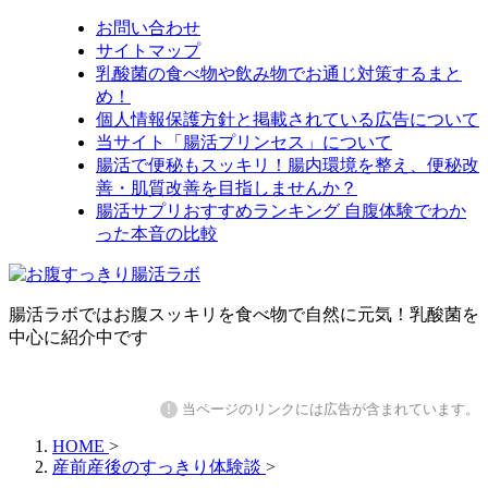
お問い合わせ
サイトマップ
乳酸菌の食べ物や飲み物でお通じ対策するまと
め！
個人情報保護方針と掲載されている広告について
当サイト「腸活プリンセス」について
腸活で便秘もスッキリ！腸内環境を整え、便秘改
善・肌質改善を目指しませんか？
腸活サプリおすすめランキング 自腹体験でわか
った本音の比較
腸活ラボではお腹スッキリを食べ物で自然に元気！乳酸菌を
中心に紹介中です
!
当ページのリンクには広告が含まれています。
HOME
>
産前産後のすっきり体験談
>