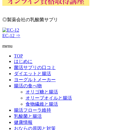
◎製薬会社の乳酸菌サプリ
EC-12 ⇒
menu
TOP
はじめに
菌活サプリの口コミ
ダイエットと腸活
ヨーグルトメーカー
腸活の食べ物
オリゴ糖と腸活
オリーブオイルと腸活
食物繊維と腸活
腸活フローラ維持
乳酸菌と腸活
健康情報
おならの原因と対策