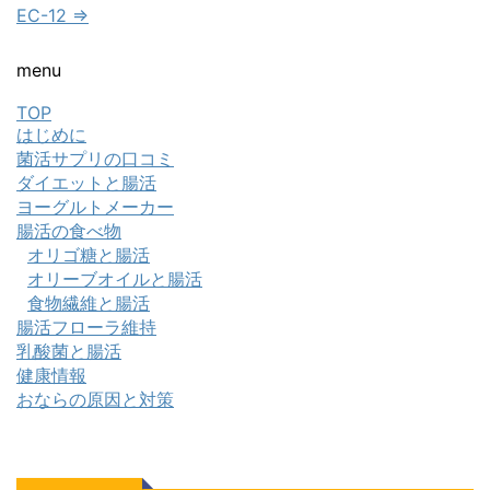
EC-12 ⇒
menu
TOP
はじめに
菌活サプリの口コミ
ダイエットと腸活
ヨーグルトメーカー
腸活の食べ物
オリゴ糖と腸活
オリーブオイルと腸活
食物繊維と腸活
腸活フローラ維持
乳酸菌と腸活
健康情報
おならの原因と対策