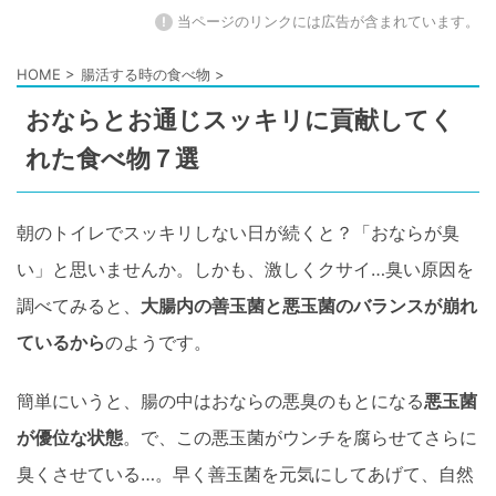
!
当ページのリンクには広告が含まれています。
HOME
>
腸活する時の食べ物
>
おならとお通じスッキリに貢献してく
れた食べ物７選
朝のトイレでスッキリしない日が続くと？「おならが臭
い」と思いませんか。しかも、激しくクサイ…臭い原因を
調べてみると、
大腸内の善玉菌と悪玉菌のバランスが崩れ
ているから
のようです。
簡単にいうと、腸の中はおならの悪臭のもとになる
悪玉菌
が優位な状態
。で、この悪玉菌がウンチを腐らせてさらに
臭くさせている…。早く善玉菌を元気にしてあげて、自然