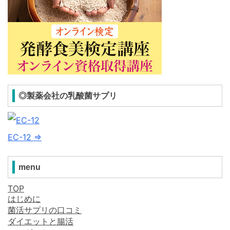
◎製薬会社の乳酸菌サプリ
EC-12 ⇒
menu
TOP
はじめに
菌活サプリの口コミ
ダイエットと腸活