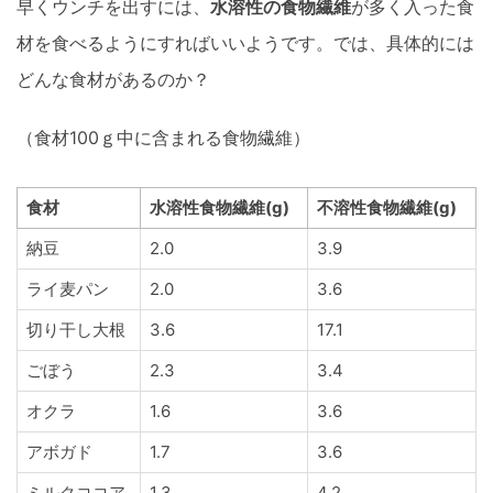
早くウンチを出すには、
水溶性の食物繊維
が多く入った食
材を食べるようにすればいいようです。では、具体的には
どんな食材があるのか？
（食材100ｇ中に含まれる食物繊維）
食材
水溶性食物繊維(g)
不溶性食物繊維(g)
納豆
2.0
3.9
ライ麦パン
2.0
3.6
切り干し大根
3.6
17.1
ごぼう
2.3
3.4
オクラ
1.6
3.6
アボガド
1.7
3.6
ミルクココア
1.3
4.2