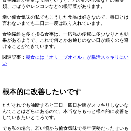
食物繊維が豊富な食品というと、わかめや昆布などの海藻
類、ごぼうやレンコンなどの根野菜があります。
幸い偏食気味の私でもこうした食品は好きなので、毎日とは
言わないまでも二日に一度は取り入れています。
食物繊維を多く摂る食事は、一応私の便秘に多少なりとも効
果があるようで、これで何とかお通じのない日が続くのを避
けることができています。
関連記事：
朝食には「オリーブオイル」が腸活スッキリにい
い
根本的に改善したいです
ただそれでも油断すると三日、四日お腹がスッキリしないな
んてことはざらにあるので、本当ならもっと根本的に改善を
していきたいところです。
でも私の場合、若い頃から偏食気味で長年便秘だったせいも