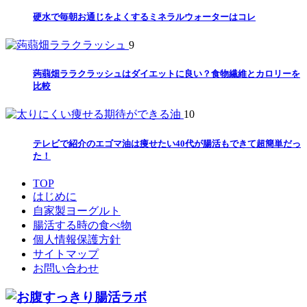
硬水で毎朝お通じをよくするミネラルウォーターはコレ
9
蒟蒻畑ララクラッシュはダイエットに良い？食物繊維とカロリーを
比較
10
テレビで紹介のエゴマ油は痩せたい40代が腸活もできて超簡単だっ
た！
TOP
はじめに
自家製ヨーグルト
腸活する時の食べ物
個人情報保護方針
サイトマップ
お問い合わせ