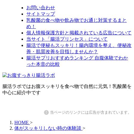
お問い合わせ
サイトマップ
乳酸菌の食べ物や飲み物でお通じ対策するまと
め！
個人情報保護方針と掲載されている広告について
当サイト「腸活プリンセス」について
腸活で便秘もスッキリ！腸内環境を整え、便秘改
善・肌質改善を目指しませんか？
腸活サプリおすすめランキング 自腹体験でわか
った本音の比較
腸活ラボではお腹スッキリを食べ物で自然に元気！乳酸菌を
中心に紹介中です
!
当ページのリンクには広告が含まれています。
HOME
>
体がスッキリしない時の体験談
>