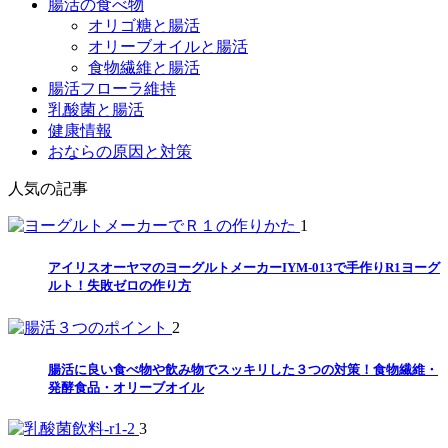
腸活の食べ物
オリゴ糖と腸活
オリーブオイルと腸活
食物繊維と腸活
腸活フローラ維持
乳酸菌と腸活
健康情報
おならの原因と対策
人気の記事
1
アイリスオーヤマのヨーグルトメーカーIYM-013で手作りR1ヨーグ
ルト！失敗ゼロの作り方
2
腸活に良い食べ物や飲み物でスッキリした３つの対策！食物繊維・
発酵食品・オリーブオイル
3