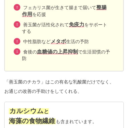
整腸
フェカリス菌が生きて腸まで届いて
作用
を応援
免疫力
善玉菌が活性化されて
をサポート
する
メタボ
中性脂肪など
生活の予防
血糖値の上昇抑制
食後の
で生活習慣の予
防
「善玉菌のチカラ」はこの有名な乳酸菌だけでなく、
お通じの改善の手助けをしてくれる、
カルシウム
と
海藻の食物繊維
も含まれています。