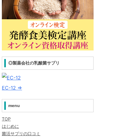
◎製薬会社の乳酸菌サプリ
EC-12 ⇒
menu
TOP
はじめに
菌活サプリの口コミ