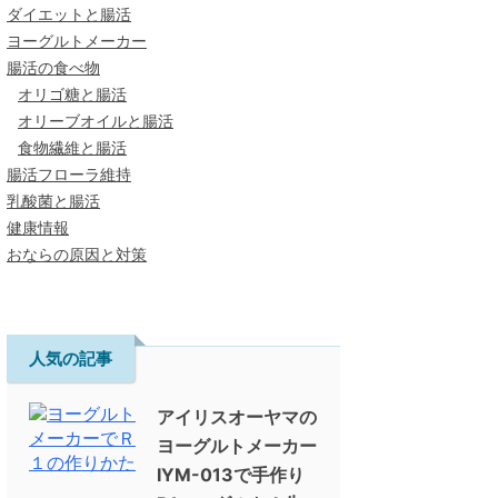
ダイエットと腸活
ヨーグルトメーカー
腸活の食べ物
オリゴ糖と腸活
オリーブオイルと腸活
食物繊維と腸活
腸活フローラ維持
乳酸菌と腸活
健康情報
おならの原因と対策
人気の記事
アイリスオーヤマの
ヨーグルトメーカー
IYM-013で手作り