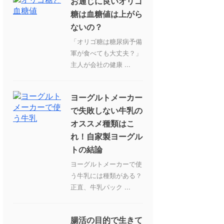
お通じに良いオリゴ
糖は血糖値は上がら
ないの？
「オリゴ糖は糖尿病予備
軍が食べても大丈夫？」
主人が会社の健康 ...
ヨーグルトメーカー
で失敗しない牛乳の
オススメ種類はこ
れ！自家製ヨーグル
トの結論
ヨーグルトメーカーで使
う牛乳には種類がある？
正直、牛乳パック ...
腸活の目的で生きて