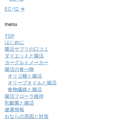
EC-12 ⇒
menu
TOP
はじめに
菌活サプリの口コミ
ダイエットと腸活
ヨーグルトメーカー
腸活の食べ物
オリゴ糖と腸活
オリーブオイルと腸活
食物繊維と腸活
腸活フローラ維持
乳酸菌と腸活
健康情報
おならの原因と対策