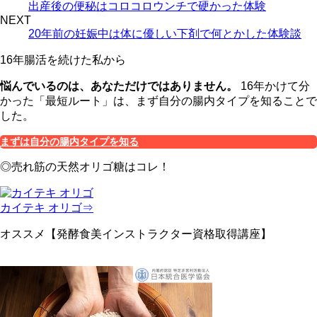
出産後の便秘はコロコロウンチで硬かった体験
NEXT
20年前の妊娠中は体に優しい下剤で何とかした体験談
16年腸活を続けた私から
悩んでいるのは、あなただけではありません。
16年かけて分
かった「最短ルート」は、まず自分の腸内タイプを知ることで
した。
まずは自分の腸内タイプを知る
◎売れ筋の天然オリゴ糖はコレ！
カイテキ オリゴ⇒
オススメ【発酵食美インストラクター資格取得講座】