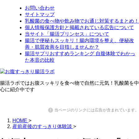
お問い合わせ
サイトマップ
乳酸菌の食べ物や飲み物でお通じ対策するまとめ！
個人情報保護方針と掲載されている広告について
当サイト「腸活プリンセス」について
腸活で便秘もスッキリ！腸内環境を整え、便秘改
善・肌質改善を目指しませんか？
腸活サプリおすすめランキング 自腹体験でわかっ
た本音の比較
腸活ラボではお腹スッキリを食べ物で自然に元気！乳酸菌を中
心に紹介中です
当ページのリンクには広告が含まれています。
!
HOME
>
産前産後のすっきり体験談
>