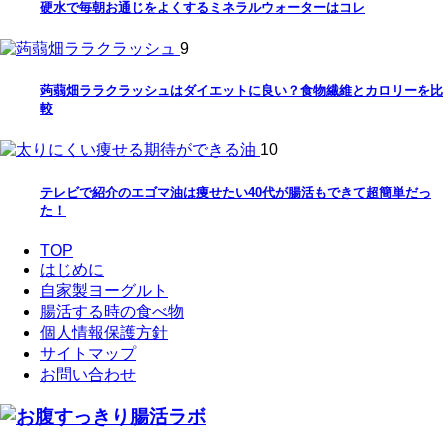
硬水で毎朝お通じをよくするミネラルウォーターはコレ
9
蒟蒻畑ララクラッシュはダイエットに良い？食物繊維とカロリーを比
較
10
テレビで紹介のエゴマ油は痩せたい40代が腸活もできて超簡単だっ
た！
TOP
はじめに
自家製ヨーグルト
腸活する時の食べ物
個人情報保護方針
サイトマップ
お問い合わせ