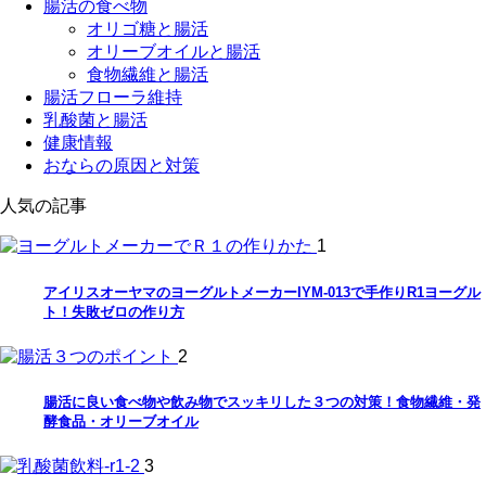
腸活の食べ物
オリゴ糖と腸活
オリーブオイルと腸活
食物繊維と腸活
腸活フローラ維持
乳酸菌と腸活
健康情報
おならの原因と対策
人気の記事
1
アイリスオーヤマのヨーグルトメーカーIYM-013で手作りR1ヨーグル
ト！失敗ゼロの作り方
2
腸活に良い食べ物や飲み物でスッキリした３つの対策！食物繊維・発
酵食品・オリーブオイル
3