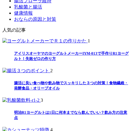
腸活フローラ維持
乳酸菌と腸活
健康情報
おならの原因と対策
人気の記事
1
アイリスオーヤマのヨーグルトメーカーIYM-013で手作りR1ヨーグ
ルト！失敗ゼロの作り方
2
腸活に良い食べ物や飲み物でスッキリした３つの対策！食物繊維・
発酵食品・オリーブオイル
3
明治R1ヨーグルトは1日に何本までなら飲んでいい？飲み方の注意
点
4