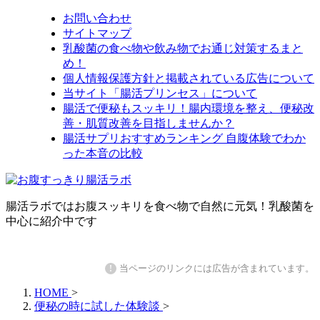
お問い合わせ
サイトマップ
乳酸菌の食べ物や飲み物でお通じ対策するまと
め！
個人情報保護方針と掲載されている広告について
当サイト「腸活プリンセス」について
腸活で便秘もスッキリ！腸内環境を整え、便秘改
善・肌質改善を目指しませんか？
腸活サプリおすすめランキング 自腹体験でわか
った本音の比較
腸活ラボではお腹スッキリを食べ物で自然に元気！乳酸菌を
中心に紹介中です
!
当ページのリンクには広告が含まれています。
HOME
>
便秘の時に試した体験談
>