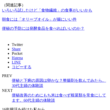
（関連記事）
いろいろ試したけど「食物繊維」の食事がいいかも
朝食には「オリーブオイル」が腸にいい件
便秘の予防には発酵食品を食べればいいのか？
Twitter
Share
Pocket
Hatena
LINE
コピーする
PREV
便秘と下痢の原因は卵かな？整腸剤を飲んでみたら。
30代主婦の体験談
NEXT
便秘改善のためにもち米は食べず根菜類を常食にして
ます。60代主婦の体験談
16年腸活を続けた私から