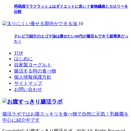
蒟蒻畑ララクラッシュはダイエットに良い？食物繊維とカロリーを
比較
10
テレビで紹介のエゴマ油は痩せたい40代が腸活もできて超簡単だっ
た！
TOP
はじめに
自家製ヨーグルト
腸活する時の食べ物
個人情報保護方針
サイトマップ
お問い合わせ
腸活ラボではお腹スッキリを食べ物で自然に元気！乳酸菌を
中心に紹介中です
Copyright© お腹すっきり腸活ラボ , 2026 All Rights Reserved.