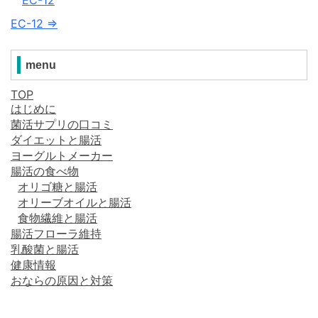
EC-12 ⇒
menu
TOP
はじめに
菌活サプリの口コミ
ダイエットと腸活
ヨーグルトメーカー
腸活の食べ物
オリゴ糖と腸活
オリーブオイルと腸活
食物繊維と腸活
腸活フローラ維持
乳酸菌と腸活
健康情報
おならの原因と対策