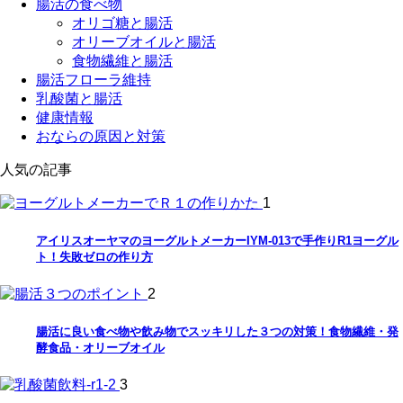
腸活の食べ物
オリゴ糖と腸活
オリーブオイルと腸活
食物繊維と腸活
腸活フローラ維持
乳酸菌と腸活
健康情報
おならの原因と対策
人気の記事
1
アイリスオーヤマのヨーグルトメーカーIYM-013で手作りR1ヨーグル
ト！失敗ゼロの作り方
2
腸活に良い食べ物や飲み物でスッキリした３つの対策！食物繊維・発
酵食品・オリーブオイル
3