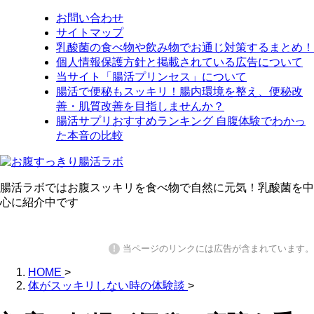
お問い合わせ
サイトマップ
乳酸菌の食べ物や飲み物でお通じ対策するまとめ！
個人情報保護方針と掲載されている広告について
当サイト「腸活プリンセス」について
腸活で便秘もスッキリ！腸内環境を整え、便秘改
善・肌質改善を目指しませんか？
腸活サプリおすすめランキング 自腹体験でわかっ
た本音の比較
腸活ラボではお腹スッキリを食べ物で自然に元気！乳酸菌を中
心に紹介中です
当ページのリンクには広告が含まれています。
!
HOME
>
体がスッキリしない時の体験談
>