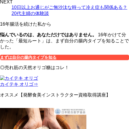
NEXT
10日以上お通じがご無沙汰な時って冷え症も関係ある？
20代主婦の体験談
16年腸活を続けた私から
悩んでいるのは、あなただけではありません。
16年かけて分
かった「最短ルート」は、まず自分の腸内タイプを知ることで
した。
まずは自分の腸内タイプを知る
◎売れ筋の天然オリゴ糖はコレ！
カイテキ オリゴ⇒
オススメ【発酵食美インストラクター資格取得講座】