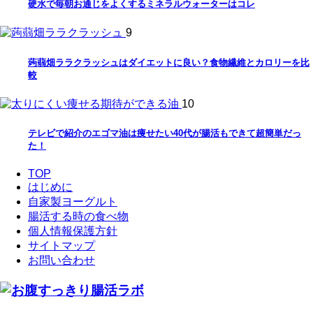
硬水で毎朝お通じをよくするミネラルウォーターはコレ
9
蒟蒻畑ララクラッシュはダイエットに良い？食物繊維とカロリーを比
較
10
テレビで紹介のエゴマ油は痩せたい40代が腸活もできて超簡単だっ
た！
TOP
はじめに
自家製ヨーグルト
腸活する時の食べ物
個人情報保護方針
サイトマップ
お問い合わせ