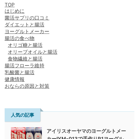
TOP
はじめに
菌活サプリの口コミ
ダイエットと腸活
ヨーグルトメーカー
腸活の食べ物
オリゴ糖と腸活
オリーブオイルと腸活
食物繊維と腸活
腸活フローラ維持
乳酸菌と腸活
健康情報
おならの原因と対策
人気の記事
アイリスオーヤマのヨーグルトメー
カーIYM-013で手作りR1ヨーグル