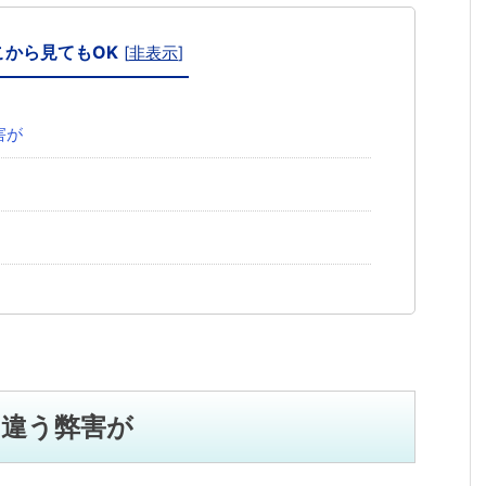
こから見てもOK
[
非表示
]
害が
違う弊害が