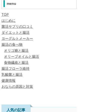
menu
TOP
はじめに
菌活サプリの口コミ
ダイエットと腸活
ヨーグルトメーカー
腸活の食べ物
オリゴ糖と腸活
オリーブオイルと腸活
食物繊維と腸活
腸活フローラ維持
乳酸菌と腸活
健康情報
おならの原因と対策
人気の記事