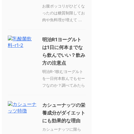
お腹ポッコリがひどくな
ったのは糖質制限してお
肉や魚料理が増えて ...
明治R1ヨーグルト
は1日に何本までな
ら飲んでいい？飲み
方の注意点
明治R-1飲むヨーグルト
を一日何本飲んでもセー
フなのか？調べてみたら
カシューナッツの栄
養成分がダイエット
にも効果的な理由
カシューナッツに限ら