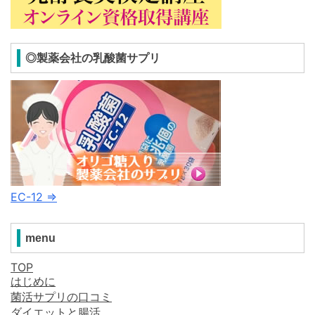
◎製薬会社の乳酸菌サプリ
EC-12 ⇒
menu
TOP
はじめに
菌活サプリの口コミ
ダイエットと腸活