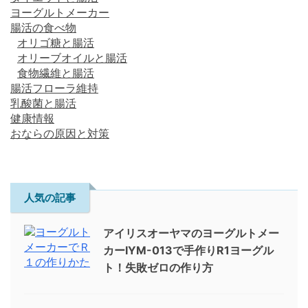
ヨーグルトメーカー
腸活の食べ物
オリゴ糖と腸活
オリーブオイルと腸活
食物繊維と腸活
腸活フローラ維持
乳酸菌と腸活
健康情報
おならの原因と対策
人気の記事
アイリスオーヤマのヨーグルトメー
カーIYM-013で手作りR1ヨーグル
ト！失敗ゼロの作り方