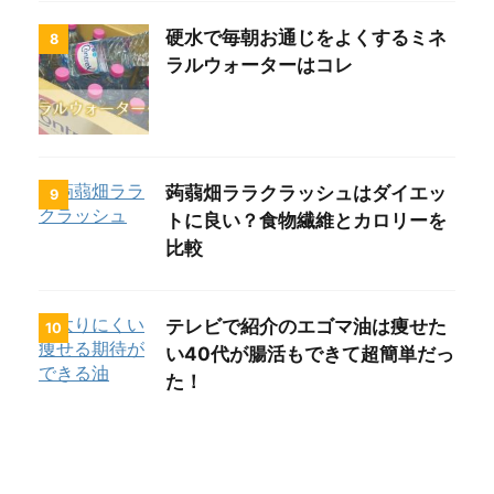
硬水で毎朝お通じをよくするミネ
8
ラルウォーターはコレ
蒟蒻畑ララクラッシュはダイエッ
9
トに良い？食物繊維とカロリーを
比較
テレビで紹介のエゴマ油は痩せた
10
い40代が腸活もできて超簡単だっ
た！