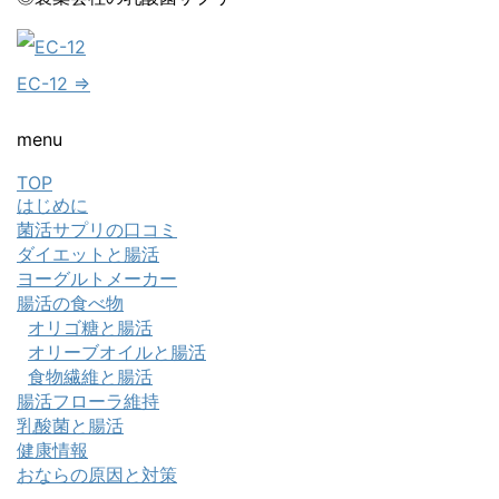
EC-12 ⇒
menu
TOP
はじめに
菌活サプリの口コミ
ダイエットと腸活
ヨーグルトメーカー
腸活の食べ物
オリゴ糖と腸活
オリーブオイルと腸活
食物繊維と腸活
腸活フローラ維持
乳酸菌と腸活
健康情報
おならの原因と対策