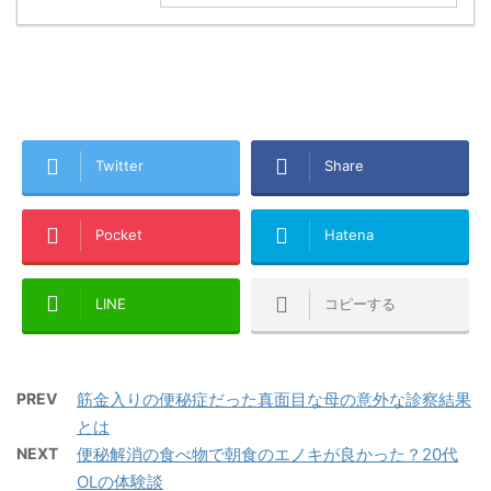
Twitter
Share
Pocket
Hatena
LINE
コピーする
PREV
筋金入りの便秘症だった真面目な母の意外な診察結果
とは
NEXT
便秘解消の食べ物で朝食のエノキが良かった？20代
OLの体験談