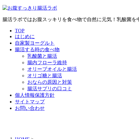
腸活ラボではお腹スッキリを食べ物で自然に元気！乳酸菌を
TOP
はじめに
自家製ヨーグルト
腸活する時の食べ物
乳酸菌と腸活
腸内フローラ維持
オリーブオイルと腸活
オリゴ糖と腸活
おならの原因と対策
腸活サプリの口コミ
個人情報保護方針
サイトマップ
お問い合わせ