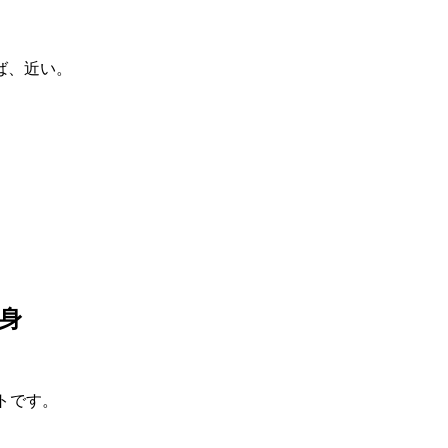
ば、近い。
。
身
トです。