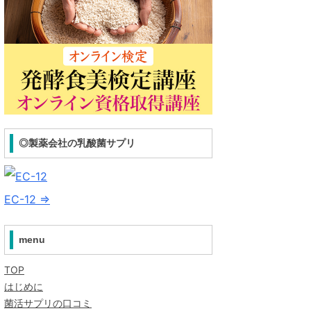
◎製薬会社の乳酸菌サプリ
EC-12 ⇒
menu
TOP
はじめに
菌活サプリの口コミ