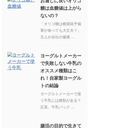
お通じに良いオリゴ
糖は血糖値は上がら
ないの？
「オリゴ糖は糖尿病予備
軍が食べても大丈夫？」
主人が会社の健康 ...
ヨーグルトメーカー
で失敗しない牛乳の
オススメ種類はこ
れ！自家製ヨーグル
トの結論
ヨーグルトメーカーで使
う牛乳には種類がある？
正直、牛乳パック ...
腸活の目的で生きて