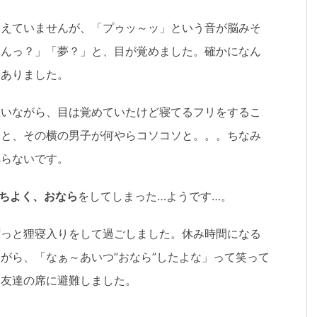
覚えていませんが、「プゥッ～ッ」という音が脳みそ
「んっ？」「夢？」と、目が覚めました。確かになん
はありました。
思いながら、目は覚めていたけど寝てるフリをするこ
子と、その横の男子が何やらコソコソと。。。ちなみ
べらないです。
ちよく、おなら
をしてしまった…ようです…。
ずっと狸寝入りをして過ごしました。休み時間になる
がら、「なぁ～あいつ”おなら”したよな」って笑って
ぐ友達の席に避難しました。