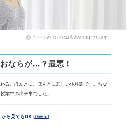
!
当ページのリンクには広告が含まれています。
おならが…？最悪！
つわる、ほんとに、ほんとに悲しい体験談です。ちな
は授業中の出来事でした。
こから見てもOK
[
非表示
]