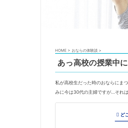
HOME
>
おならの体験談
>
あっ高校の授業中に
私が高校生だった時のおならにま
みに今は30代の主婦ですが…それ
ど