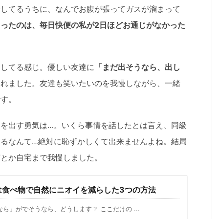
話してるうちに、なんでお腹が張ってガスが溜まって
たったのは、毎日快便の私が2日ほどお通じがなかった
をしてる感じ。優しい友達に
「まだ出そうなら、出し
くれました。友達も笑いたいのを我慢しながら、一緒
です。
を出す勇気は…。いくら事情を話したとは言え、同級
るなんて…絶対に恥ずかしくて出来ませんよね。結局
何とか自宅まで我慢しました。
は食べ物で自然にニオイを減らした3つの方法
ら」がでそうなら、どうします？ ここだけの ...