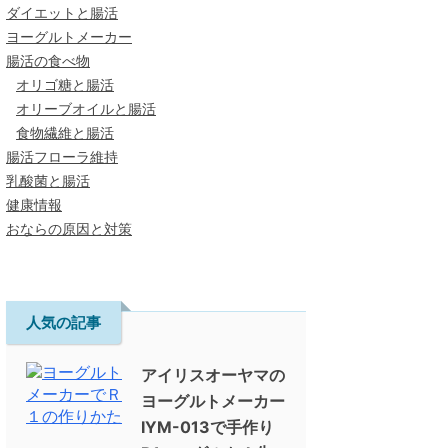
ダイエットと腸活
ヨーグルトメーカー
腸活の食べ物
オリゴ糖と腸活
オリーブオイルと腸活
食物繊維と腸活
腸活フローラ維持
乳酸菌と腸活
健康情報
おならの原因と対策
人気の記事
アイリスオーヤマの
ヨーグルトメーカー
IYM-013で手作り