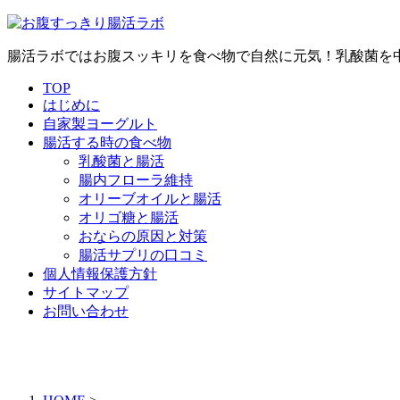
腸活ラボではお腹スッキリを食べ物で自然に元気！乳酸菌を
TOP
はじめに
自家製ヨーグルト
腸活する時の食べ物
乳酸菌と腸活
腸内フローラ維持
オリーブオイルと腸活
オリゴ糖と腸活
おならの原因と対策
腸活サプリの口コミ
個人情報保護方針
サイトマップ
お問い合わせ