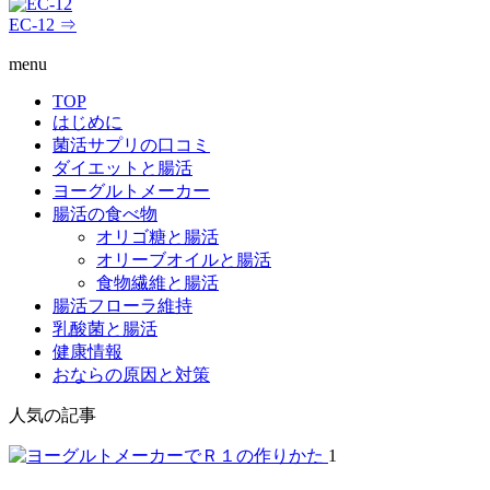
EC-12 ⇒
menu
TOP
はじめに
菌活サプリの口コミ
ダイエットと腸活
ヨーグルトメーカー
腸活の食べ物
オリゴ糖と腸活
オリーブオイルと腸活
食物繊維と腸活
腸活フローラ維持
乳酸菌と腸活
健康情報
おならの原因と対策
人気の記事
1