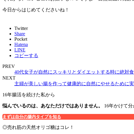
今日からはじめてくださいね！
Twitter
Share
Pocket
Hatena
LINE
コピーする
PREV
40代女子が自然にスッキリとダイエットする時に絶対食
NEXT
主婦が美しい腸を作って健康的に自然にやせるために実
16年腸活を続けた私から
悩んでいるのは、あなただけではありません。
16年かけて
まずは自分の腸内タイプを知る
◎売れ筋の天然オリゴ糖はコレ！