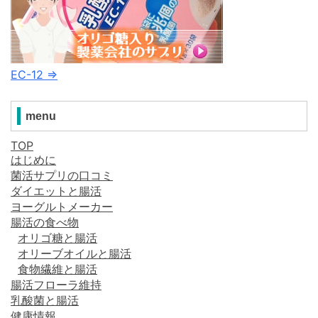
EC-12 ⇒
menu
TOP
はじめに
菌活サプリの口コミ
ダイエットと腸活
ヨーグルトメーカー
腸活の食べ物
オリゴ糖と腸活
オリーブオイルと腸活
食物繊維と腸活
腸活フローラ維持
乳酸菌と腸活
健康情報