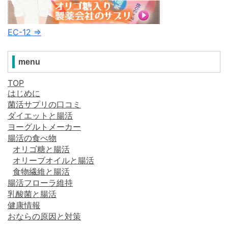
EC-12 ⇒
menu
TOP
はじめに
菌活サプリの口コミ
ダイエットと腸活
ヨーグルトメーカー
腸活の食べ物
オリゴ糖と腸活
オリーブオイルと腸活
食物繊維と腸活
腸活フローラ維持
乳酸菌と腸活
健康情報
おならの原因と対策