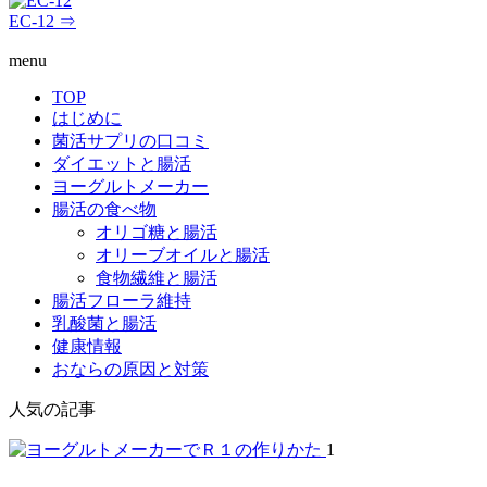
EC-12 ⇒
menu
TOP
はじめに
菌活サプリの口コミ
ダイエットと腸活
ヨーグルトメーカー
腸活の食べ物
オリゴ糖と腸活
オリーブオイルと腸活
食物繊維と腸活
腸活フローラ維持
乳酸菌と腸活
健康情報
おならの原因と対策
人気の記事
1