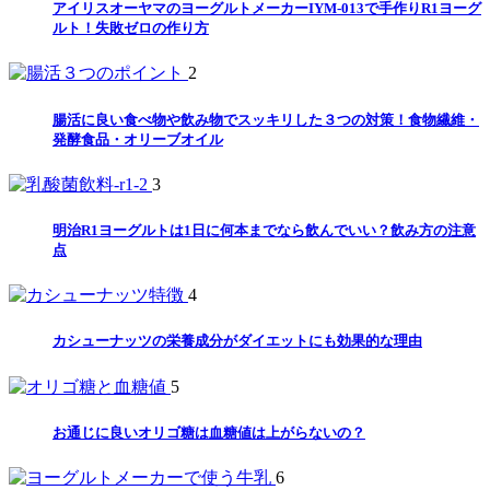
アイリスオーヤマのヨーグルトメーカーIYM-013で手作りR1ヨーグ
ルト！失敗ゼロの作り方
2
腸活に良い食べ物や飲み物でスッキリした３つの対策！食物繊維・
発酵食品・オリーブオイル
3
明治R1ヨーグルトは1日に何本までなら飲んでいい？飲み方の注意
点
4
カシューナッツの栄養成分がダイエットにも効果的な理由
5
お通じに良いオリゴ糖は血糖値は上がらないの？
6