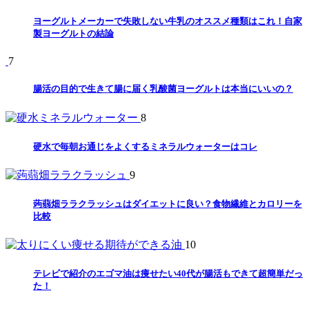
ヨーグルトメーカーで失敗しない牛乳のオススメ種類はこれ！自家
製ヨーグルトの結論
7
腸活の目的で生きて腸に届く乳酸菌ヨーグルトは本当にいいの？
8
硬水で毎朝お通じをよくするミネラルウォーターはコレ
9
蒟蒻畑ララクラッシュはダイエットに良い？食物繊維とカロリーを
比較
10
テレビで紹介のエゴマ油は痩せたい40代が腸活もできて超簡単だっ
た！