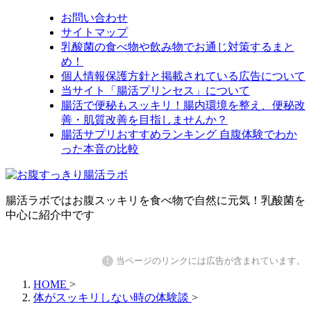
お問い合わせ
サイトマップ
乳酸菌の食べ物や飲み物でお通じ対策するまと
め！
個人情報保護方針と掲載されている広告について
当サイト「腸活プリンセス」について
腸活で便秘もスッキリ！腸内環境を整え、便秘改
善・肌質改善を目指しませんか？
腸活サプリおすすめランキング 自腹体験でわか
った本音の比較
腸活ラボではお腹スッキリを食べ物で自然に元気！乳酸菌を
中心に紹介中です
!
当ページのリンクには広告が含まれています。
HOME
>
体がスッキリしない時の体験談
>