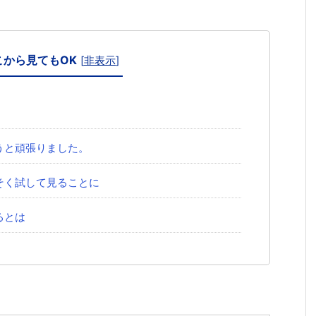
こから見てもOK
[
非表示
]
うと頑張りました。
そく試して見ることに
るとは