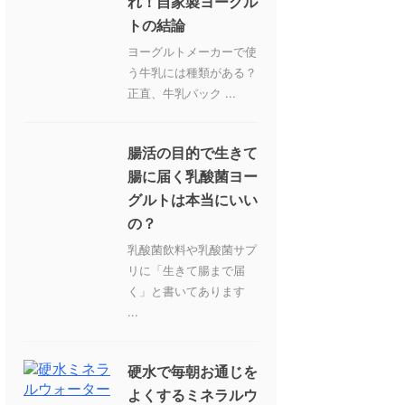
れ！自家製ヨーグル
トの結論
ヨーグルトメーカーで使
う牛乳には種類がある？
正直、牛乳パック ...
腸活の目的で生きて
腸に届く乳酸菌ヨー
グルトは本当にいい
の？
乳酸菌飲料や乳酸菌サプ
リに「生きて腸まで届
く」と書いてあります
...
硬水で毎朝お通じを
よくするミネラルウ