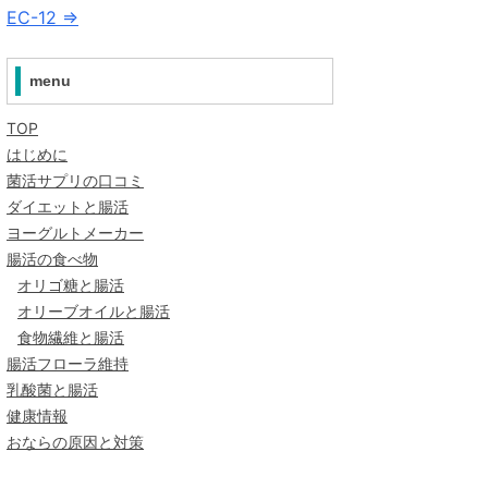
EC-12 ⇒
menu
TOP
はじめに
菌活サプリの口コミ
ダイエットと腸活
ヨーグルトメーカー
腸活の食べ物
オリゴ糖と腸活
オリーブオイルと腸活
食物繊維と腸活
腸活フローラ維持
乳酸菌と腸活
健康情報
おならの原因と対策