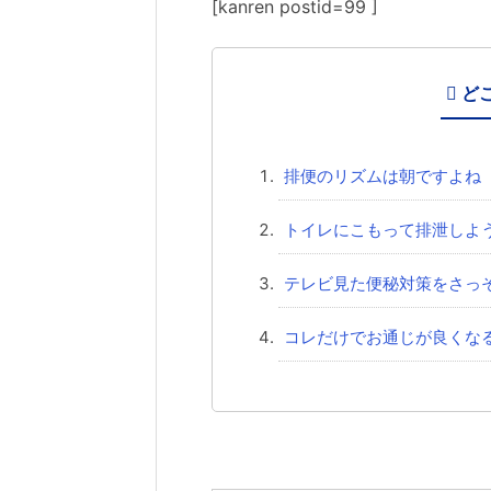
[kanren postid=99 ]
ど
排便のリズムは朝ですよね
トイレにこもって排泄しよ
テレビ見た便秘対策をさっ
コレだけでお通じが良くな