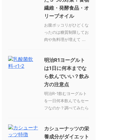
繊維・発酵食品・オ
リーブオイル
お腹ポッコリがひどくな
ったのは糖質制限してお
肉や魚料理が増えて ...
明治R1ヨーグルト
は1日に何本までな
ら飲んでいい？飲み
方の注意点
明治R-1飲むヨーグルト
を一日何本飲んでもセー
フなのか？調べてみたら
カシューナッツの栄
養成分がダイエット