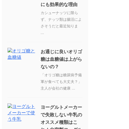
にも効果的な理由
カシューナッツに限ら
ず、ナッツ類は腸活によ
さそうだと最近知りま
...
お通じに良いオリゴ
糖は血糖値は上がら
ないの？
「オリゴ糖は糖尿病予備
軍が食べても大丈夫？」
主人が会社の健康 ...
ヨーグルトメーカー
で失敗しない牛乳の
オススメ種類はこ