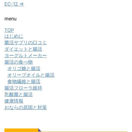
EC-12 ⇒
menu
TOP
はじめに
菌活サプリの口コミ
ダイエットと腸活
ヨーグルトメーカー
腸活の食べ物
オリゴ糖と腸活
オリーブオイルと腸活
食物繊維と腸活
腸活フローラ維持
乳酸菌と腸活
健康情報
おならの原因と対策