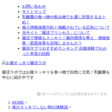
お問い合わせ
サイトマップ
乳酸菌の食べ物や飲み物でお通じ対策するまと
め！
個人情報保護方針と掲載されている広告について
当サイト「腸活プリンセス」について
腸活で便秘もスッキリ！腸内環境を整え、便秘改
善・肌質改善を目指しませんか？
腸活サプリおすすめランキング 自腹体験でわか
った本音の比較
腸活ラボではお腹スッキリを食べ物で自然に元気！乳酸菌を
中心に紹介中です
!
当ページのリンクには広告が含まれています。
HOME
>
体がスッキリしない時の体験談
>