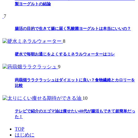
製ヨーグルトの結論
7
腸活の目的で生きて腸に届く乳酸菌ヨーグルトは本当にいいの？
8
硬水で毎朝お通じをよくするミネラルウォーターはコレ
9
蒟蒻畑ララクラッシュはダイエットに良い？食物繊維とカロリーを
比較
10
テレビで紹介のエゴマ油は痩せたい40代が腸活もできて超簡単だっ
た！
TOP
はじめに