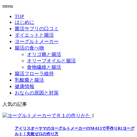
menu
TOP
はじめに
菌活サプリの口コミ
ダイエットと腸活
ヨーグルトメーカー
腸活の食べ物
オリゴ糖と腸活
オリーブオイルと腸活
食物繊維と腸活
腸活フローラ維持
乳酸菌と腸活
健康情報
おならの原因と対策
人気の記事
1
アイリスオーヤマのヨーグルトメーカーIYM-013で手作りR1ヨーグ
ルト！失敗ゼロの作り方