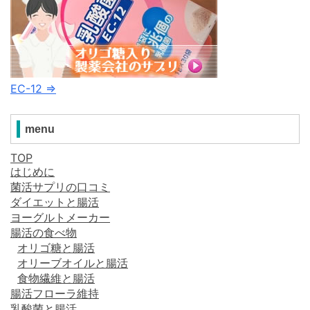
EC-12 ⇒
menu
TOP
はじめに
菌活サプリの口コミ
ダイエットと腸活
ヨーグルトメーカー
腸活の食べ物
オリゴ糖と腸活
オリーブオイルと腸活
食物繊維と腸活
腸活フローラ維持
乳酸菌と腸活