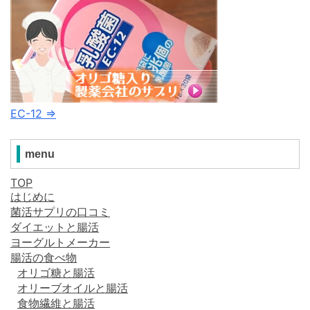
EC-12 ⇒
menu
TOP
はじめに
菌活サプリの口コミ
ダイエットと腸活
ヨーグルトメーカー
腸活の食べ物
オリゴ糖と腸活
オリーブオイルと腸活
食物繊維と腸活