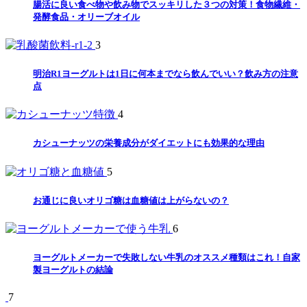
腸活に良い食べ物や飲み物でスッキリした３つの対策！食物繊維・
発酵食品・オリーブオイル
3
明治R1ヨーグルトは1日に何本までなら飲んでいい？飲み方の注意
点
4
カシューナッツの栄養成分がダイエットにも効果的な理由
5
お通じに良いオリゴ糖は血糖値は上がらないの？
6
ヨーグルトメーカーで失敗しない牛乳のオススメ種類はこれ！自家
製ヨーグルトの結論
7