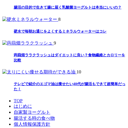
腸活の目的で生きて腸に届く乳酸菌ヨーグルトは本当にいいの？
8
硬水で毎朝お通じをよくするミネラルウォーターはコレ
9
蒟蒻畑ララクラッシュはダイエットに良い？食物繊維とカロリーを
比較
10
テレビで紹介のエゴマ油は痩せたい40代が腸活もできて超簡単だっ
た！
TOP
はじめに
自家製ヨーグルト
腸活する時の食べ物
個人情報保護方針