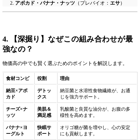
アボカド・バナナ・ナッツ
（プレバイオ：
エサ
）
4. 【深掘り】なぜこの組み合わせが最
強なの？
物価高の中でも賢く選ぶためのポイントを解説します。
食材コンビ
役割
理由
納豆×アボ
デトッ
納豆菌と水溶性食物繊維が、お通
カド
クス
じを強力サポート。
チーズ×ナ
美肌＆
乳酸菌と良質な油分が、お腹の多
ッツ
満足感
様性を高めます。
バナナ×ヨ
快眠サ
オリゴ糖が菌を増やし、心の安定
ーグルト
ポート
にも貢献します。