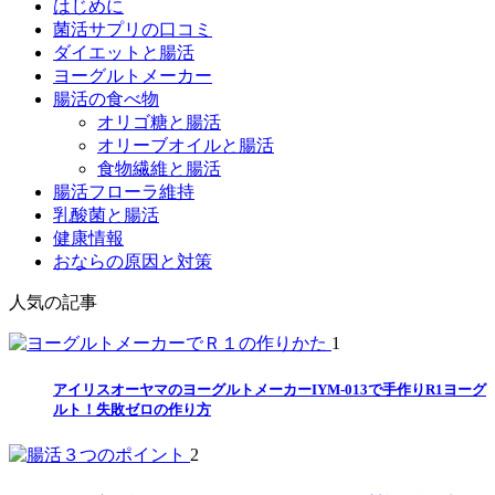
はじめに
菌活サプリの口コミ
ダイエットと腸活
ヨーグルトメーカー
腸活の食べ物
オリゴ糖と腸活
オリーブオイルと腸活
食物繊維と腸活
腸活フローラ維持
乳酸菌と腸活
健康情報
おならの原因と対策
人気の記事
1
アイリスオーヤマのヨーグルトメーカーIYM-013で手作りR1ヨーグ
ルト！失敗ゼロの作り方
2