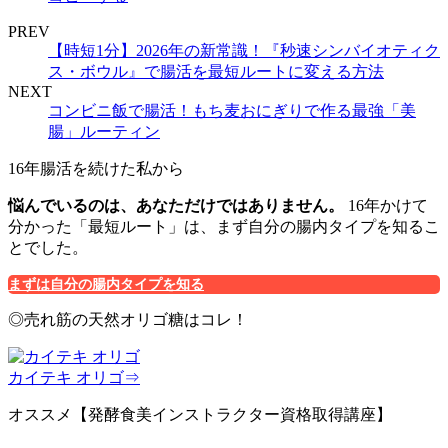
PREV
【時短1分】2026年の新常識！『秒速シンバイオティク
ス・ボウル』で腸活を最短ルートに変える方法
NEXT
コンビニ飯で腸活！もち麦おにぎりで作る最強「美
腸」ルーティン
16年腸活を続けた私から
悩んでいるのは、あなただけではありません。
16年かけて
分かった「最短ルート」は、まず自分の腸内タイプを知るこ
とでした。
まずは自分の腸内タイプを知る
◎売れ筋の天然オリゴ糖はコレ！
カイテキ オリゴ⇒
オススメ【発酵食美インストラクター資格取得講座】