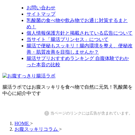
お問い合わせ
サイトマップ
乳酸菌の食べ物や飲み物でお通じ対策するまと
め！
個人情報保護方針と掲載されている広告について
当サイト「腸活プリンセス」について
腸活で便秘もスッキリ！腸内環境を整え、便秘改
善・肌質改善を目指しませんか？
腸活サプリおすすめランキング 自腹体験でわか
った本音の比較
腸活ラボではお腹スッキリを食べ物で自然に元気！乳酸菌を
中心に紹介中です
!
当ページのリンクには広告が含まれています。
HOME
>
お腹スッキリコラム
>