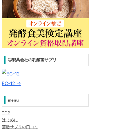
◎製薬会社の乳酸菌サプリ
EC-12 ⇒
menu
TOP
はじめに
菌活サプリの口コミ