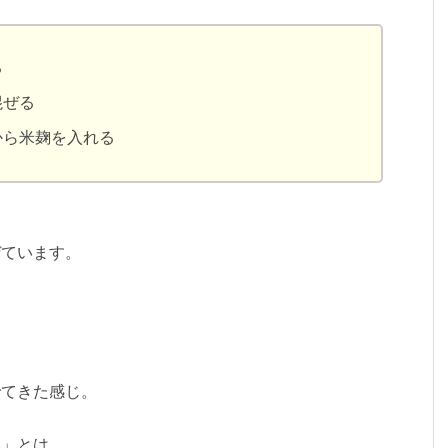
る
混ぜる
から米麹を入れる
ぜています。
でてきた感じ。
」とは…