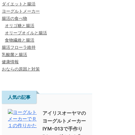
ダイエットと腸活
ヨーグルトメーカー
腸活の食べ物
オリゴ糖と腸活
オリーブオイルと腸活
食物繊維と腸活
腸活フローラ維持
乳酸菌と腸活
健康情報
おならの原因と対策
人気の記事
アイリスオーヤマの
ヨーグルトメーカー
IYM-013で手作り