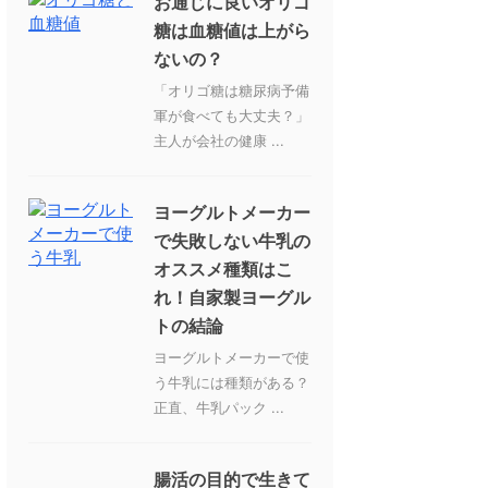
お通じに良いオリゴ
糖は血糖値は上がら
ないの？
「オリゴ糖は糖尿病予備
軍が食べても大丈夫？」
主人が会社の健康 ...
ヨーグルトメーカー
で失敗しない牛乳の
オススメ種類はこ
れ！自家製ヨーグル
トの結論
ヨーグルトメーカーで使
う牛乳には種類がある？
正直、牛乳パック ...
腸活の目的で生きて